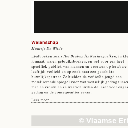
Wetenschap
Maartje De Wilde
Liedboeken zoals
Het Brabandts Nachtegaelken
, in kl
formaat, waren gebruiksboeken, en wel voor een heel
specifiek publiek van mannen en vrouwen op huwbare
leeftijd: verliefd en op zoek naar een geschikte
huwelijkspartner. Ze hielden de verliefde jeugd een
moraliserende spiegel voor van wenselijk gedrag tusse
man en vrouw, én ze waarschuwden de lezer voor onge
gedrag en de consequenties ervan.
Lees meer...
© Vlaamse Er