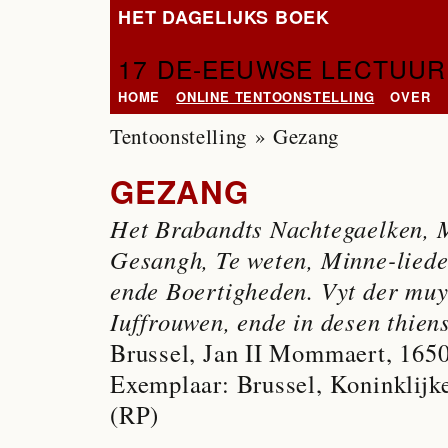
HET DAGELIJKS BOEK
17 DE-EEUWSE LECTUUR
HOME
ONLINE TENTOONSTELLING
OVER
Tentoonstelling
» Gezang
GEZANG
Het Brabandts Nachtegaelken, M
Gesangh, Te weten, Minne-liede
ende Boertigheden. Vyt der muyte
Iuffrouwen, ende in desen thie
Brussel, Jan II Mommaert, 165
Exemplaar: Brussel, Koninklijke
(RP)